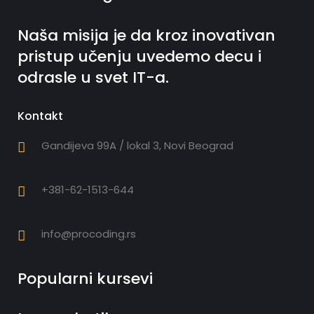
Naša misija je da kroz inovativan
pristup učenju uvedemo decu i
odrasle u svet IT-a.
Kontakt
Gandijeva 99A / lokal 3, Novi Beograd
+381-62-1513-644
info@procoding.rs
Popularni kursevi