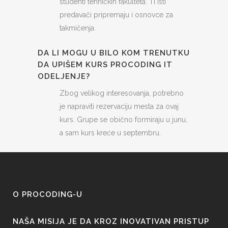
studenti tehničkih fakulteta. Ti isti
predavači pripremaju i osnovce za
takmičenja.
DA LI MOGU U BILO KOM TRENUTKU
DA UPIŠEM KURS PROCODING IT
ODELJENJE?
Zbog velikog interesovanja, potrebno
je napraviti rezervaciju mesta za ovaj
kurs. Grupe se obično formiraju u junu,
a sam kurs kreće u septembru.
O PROCODING-U
NAŠA MISIJA JE DA KROZ INOVATIVAN PRISTUP