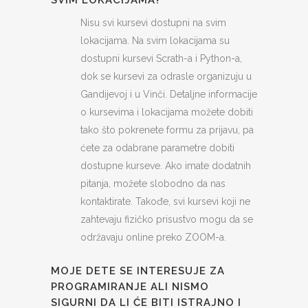
SVIM LOKACIJAMA?
Nisu svi kursevi dostupni na svim
lokacijama. Na svim lokacijama su
dostupni kursevi Scrath-a i Python-a,
dok se kursevi za odrasle organizuju u
Gandijevoj i u Vinči. Detaljne informacije
o kursevima i lokacijama možete dobiti
tako što pokrenete formu za prijavu, pa
ćete za odabrane parametre dobiti
dostupne kurseve. Ako imate dodatnih
pitanja, možete slobodno da nas
kontaktirate. Takođe, svi kursevi koji ne
zahtevaju fizičko prisustvo mogu da se
održavaju online preko ZOOM-a.
MOJE DETE SE INTERESUJE ZA
PROGRAMIRANJE ALI NISMO
SIGURNI DA LI ĆE BITI ISTRAJNO I