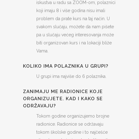
iskustva u radu sa ZOOM-om, polaznici
koji imaju 8 i više godina nisu imali
problem da prate kurs na taj način. U
svakom slučaju, možete da nam pišete
pa u slučaju većeg interesovanja može
biti organizovan kurs i na lokaciji bliže
Vama.
KOLIKO IMA POLAZNIKA U GRUPI?
U grupi ima najviše do 6 polaznika.
ZANIMAJU ME RADIONICE KOJE
ORGANIZUJETE. KAD I KAKO SE
ODRŽAVAJU?
Tokom godine organizujemo brojne
radionice. Radionice se održavaju
tokom školske godine i to najčešće