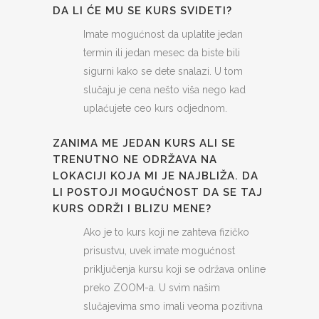
DA LI ĆE MU SE KURS SVIDETI?
Imate mogućnost da uplatite jedan
termin ili jedan mesec da biste bili
sigurni kako se dete snalazi. U tom
slučaju je cena nešto viša nego kad
uplaćujete ceo kurs odjednom.
ZANIMA ME JEDAN KURS ALI SE
TRENUTNO NE ODRŽAVA NA
LOKACIJI KOJA MI JE NAJBLIŽA. DA
LI POSTOJI MOGUĆNOST DA SE TAJ
KURS ODRŽI I BLIZU MENE?
Ako je to kurs koji ne zahteva fizičko
prisustvu, uvek imate mogućnost
priključenja kursu koji se održava online
preko ZOOM-a. U svim našim
slučajevima smo imali veoma pozitivna