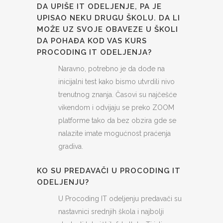
DA UPIŠE IT ODELJENJE, PA JE
UPISAO NEKU DRUGU ŠKOLU. DA LI
MOŽE UZ SVOJE OBAVEZE U ŠKOLI
DA POHAĐA KOD VAS KURS
PROCODING IT ODELJENJA?
Naravno, potrebno je da dođe na
inicijalni test kako bismo utvrdili nivo
trenutnog znanja. Časovi su najčešće
vikendom i odvijaju se preko ZOOM
platforme tako da bez obzira gde se
nalazite imate mogućnost praćenja
gradiva.
KO SU PREDAVAČI U PROCODING IT
ODELJENJU?
U Procoding IT odeljenju predavači su
nastavnici srednjih škola i najbolji