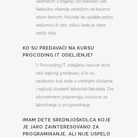
vikendom u trajanju od nekoliko sati.
Nekoliko vikenda zaredom se bavimo
istom temom. Možete da uplatite jednu
radionicu ili ceo ciklus kada je cena
nešto niža.
KO SU PREDAVAČI NA KURSU
PROCODING IT ODELJENJE?
U Procoding IT odeljenu časove drže
naši najbolji predavači, a to su
nastavnici koji rade u srednjim školama
i najbolji studenti tehničkih fakulteta. Oni
istovremeno pripremaju osnovce za
takmičenja iz programiranja.
IMAM DETE SREDNJOŠKOLCA KOJE
JE JAKO ZAINTERESOVANO ZA
PROGRAMIRANJE, ALI NIJE USPELO