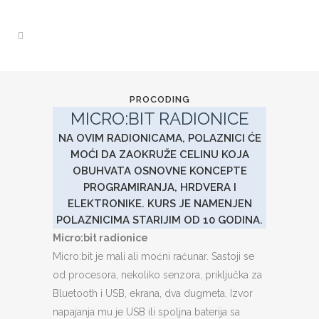
PROCODING
MICRO:BIT RADIONICE
NA OVIM RADIONICAMA, POLAZNICI ĆE
MOĆI DA ZAOKRUŽE CELINU KOJA
OBUHVATA OSNOVNE KONCEPTE
PROGRAMIRANJA, HRDVERA I
ELEKTRONIKE. KURS JE NAMENJEN
POLAZNICIMA STARIJIM OD 10 GODINA.
Micro:bit radionice
Micro:bit je mali ali moćni računar. Sastoji se
od procesora, nekoliko senzora, priključka za
Bluetooth i USB, ekrana, dva dugmeta. Izvor
napajanja mu je USB ili spoljna baterija sa