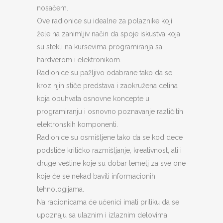
nosačem.
Ove radionice su idealne za polaznike koji
žele na zanimljiv način da spoje iskustva koja
su stekli na kursevima programiranja sa
hardverom i elektronikom.
Radionice su pažljivo odabrane tako da se
kroz njih stiče predstava i zaokružena celina
koja obuhvata osnovne koncepte u
programiranju i osnovno poznavanje različitih
elektronskih komponenti.
Radionice su osmišljene tako da se kod dece
podstiče kritičko razmišljanje, kreativnost, ali i
druge veštine koje su dobar temelj za sve one
koje će se nekad baviti informacionih
tehnologijama.
Na radionicama će učenici imati priliku da se
upoznaju sa ulaznim i izlaznim delovima