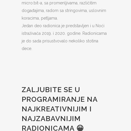
micro:bit-a, sa promenljivama, različitim
događajima, radom sa stringovima, uslovnim
koracima, petljama.
Jedan deo radionica je predstavljen i u Noći
istraživača 2019. i 2020. godine. Radionicama
je do sada prisustvovalo nekoliko stotina
dece.
ZALJUBITE SE U
PROGRAMIRANJE NA
NAJKREATIVNIJIM I
NAJZABAVNIJIM
RADIONICAMA 😀