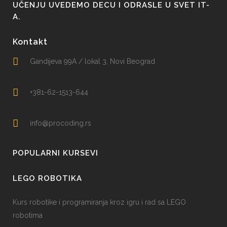
UČENJU UVEDEMO DECU I ODRASLE U SVET IT-
A.
Kontakt
Gandijeva 99A / lokal 3, Novi Beograd
+381-62-1513-644
info@procoding.rs
POPULARNI KURSEVI
LEGO ROBOTIKA
Kurs robotike i programiranja kroz igru i rad sa LEGO
robotima