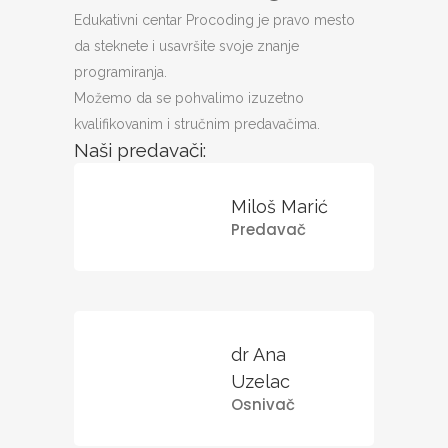
Edukativni centar Procoding je pravo mesto
da steknete i usavršite svoje znanje
programiranja.
Možemo da se pohvalimo izuzetno
kvalifikovanim i stručnim predavačima.
Naši predavači:
Miloš Marić
Predavač
dr Ana
Uzelac
Osnivač