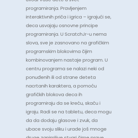
programiranja. Pravljenjem
interaktivnih priča i igrica – igrajući se,
deca usvajaju osnovne principe
programiranja. U ScratchJr-u nema
slova, sve je zasnovano na grafičkim
programskim blokovima čijim
kombinovanjem nastaje program. U
centru programa se nalazi neki od
ponuđenih ili od strane deteta
nacrtanih karaktera, a pomoću
grafičkih blokova deca ih
programiraju da se kreću, skaču i
igraju. Radi se na tabletu, deca mogu
da da dodaju glasove i zvuk, da
ubace svoju sliku i urade još mnoge
druge zanimljive stvari čime prave