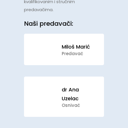
kvalifikovanim i stručnim
predavačima.
Naši predavači:
Miloš Marić
Predavač
dr Ana
Uzelac
Osnivač