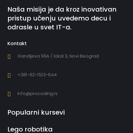
Naša misija je da kroz inovativan
pristup učenju uvedemo decu i
odrasle u svet IT-a.
Kontakt
Gandijeva 99A / lokal 3, Novi Beograd
+381-62-1513-644
info@procoding.rs
Popularni kursevi
Lego robotika