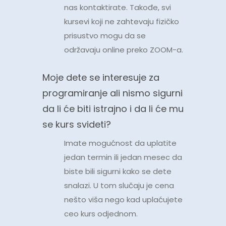
nas kontaktirate. Takođe, svi
kursevi koji ne zahtevaju fizičko
prisustvo mogu da se
održavaju online preko ZOOM-a.
Moje dete se interesuje za
programiranje ali nismo sigurni
da li će biti istrajno i da li će mu
se kurs svideti?
Imate mogućnost da uplatite
jedan termin ili jedan mesec da
biste bili sigurni kako se dete
snalazi. U tom slučaju je cena
nešto viša nego kad uplaćujete
ceo kurs odjednom.