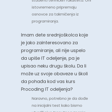
studenti tehničkih fakulteta. Oni
istovremeno pripremaju
osnovce za takmičenja iz
programiranja.
Imam dete srednjoškolca koje
je jako zainteresovano za
programiranje, ali nije uspelo
da upiše IT odeljenje, pa je
upisao neku drugu školu. Da li
može uz svoje obaveze u školi
da pohađa kod vas kurs
Procoding IT odeljenja?
Naravno, potrebno je da dođe
na inicijalni test kako bismo