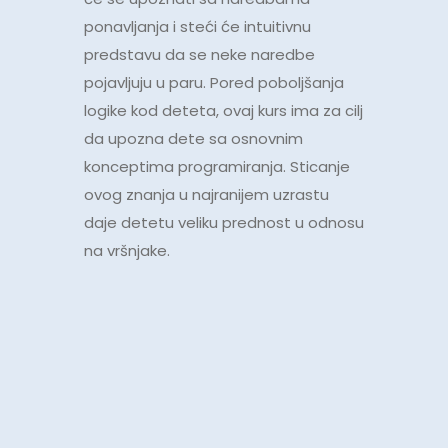
ponavljanja i steći će intuitivnu
predstavu da se neke naredbe
pojavljuju u paru. Pored poboljšanja
logike kod deteta, ovaj kurs ima za cilj
da upozna dete sa osnovnim
konceptima programiranja. Sticanje
ovog znanja u najranijem uzrastu
daje detetu veliku prednost u odnosu
na vršnjake.