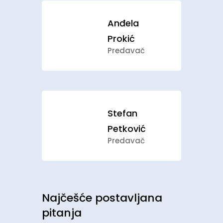
Anđela
Prokić
Predavač
Stefan
Petković
Predavač
Najčešće postavljana
pitanja