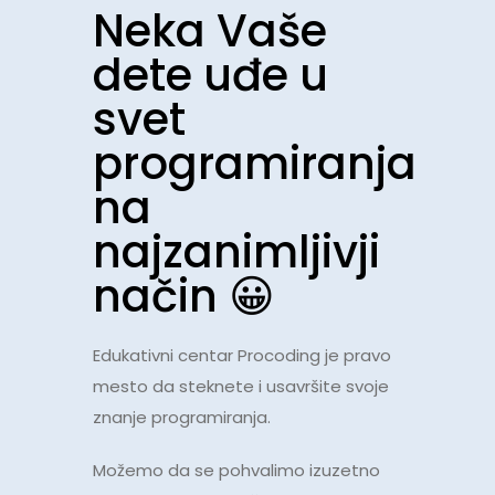
Neka Vaše
dete uđe u
svet
programiranja
na
najzanimljivji
način 😀
Edukativni centar Procoding je pravo
mesto da steknete i usavršite svoje
znanje programiranja.
Možemo da se pohvalimo izuzetno