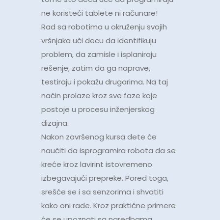
ne koristeći tablete ni računare!
Rad sa robotima u okruženju svojih
vršnjaka uči decu da identifikuju
problem, da zamisle i isplaniraju
rešenje, zatim da ga naprave,
testiraju i pokažu drugarima. Na taj
način prolaze kroz sve faze koje
postoje u procesu inženjerskog
dizajna.
Nakon završenog kursa dete će
naučiti da isprogramira robota da se
kreće kroz lavirint istovremeno
izbegavajući prepreke. Pored toga,
srešće se i sa senzorima i shvatiti
kako oni rade. Kroz praktične primere
će se upoznati sa naredbama