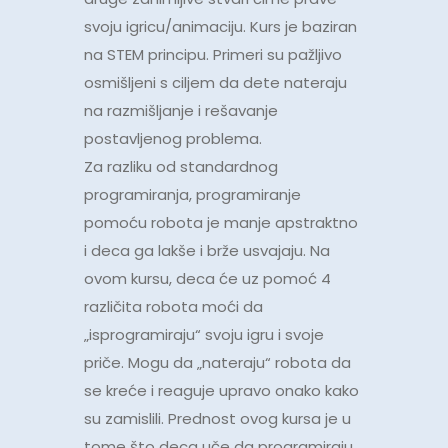
svoju igricu/animaciju. Kurs je baziran
na STEM principu. Primeri su pažljivo
osmišljeni s ciljem da dete nateraju
na razmišljanje i rešavanje
postavljenog problema.
Za razliku od standardnog
programiranja, programiranje
pomoću robota je manje apstraktno
i deca ga lakše i brže usvajaju. Na
ovom kursu, deca će uz pomoć 4
različita robota moći da
„isprogramiraju“ svoju igru i svoje
priče. Mogu da „nateraju“ robota da
se kreće i reaguje upravo onako kako
su zamislili. Prednost ovog kursa je u
tome što deca uče da programiraju