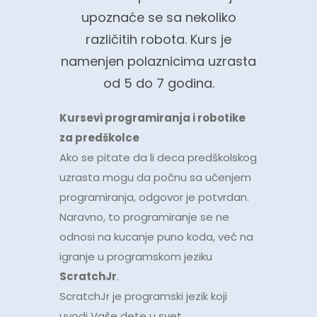
upoznaće se sa nekoliko
različitih robota. Kurs je
namenjen polaznicima uzrasta
od 5 do 7 godina.
Kursevi programiranja i robotike
za predškolce
Ako se pitate da li deca predškolskog
uzrasta mogu da počnu sa učenjem
programiranja, odgovor je potvrdan.
Naravno, to programiranje se ne
odnosi na kucanje puno koda, već na
igranje u programskom jeziku
ScratchJr
.
ScratchJr je programski jezik koji
uvodi Vaše dete u svet