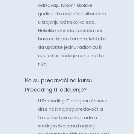
održavaju tokom školske
godine i to najčešće vikendom
u trajanju od nekoliko sati.
Nekoliko vikenda zaredom se
bavimo istom temom. Možete
da uplatite jednu radionicu ili
ceo ciklus kada je cena nešto
niža.
Ko su predavači na kursu
Procoding IT odeljenje?
U Procoding IT odeljenu časove
drže naši najbolji predavači, a
to su nastavnici koji rade u
srednjim školama i najbolji