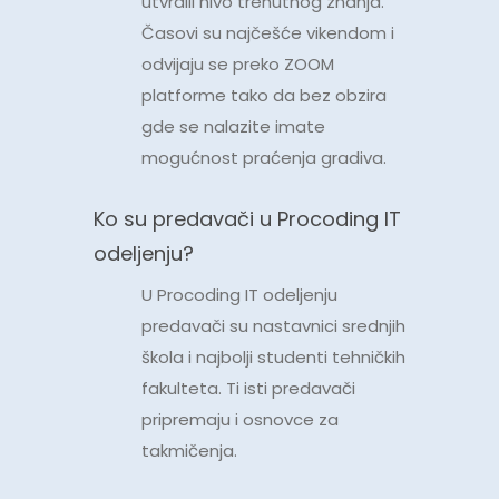
utvrdili nivo trenutnog znanja.
Časovi su najčešće vikendom i
odvijaju se preko ZOOM
platforme tako da bez obzira
gde se nalazite imate
mogućnost praćenja gradiva.
Ko su predavači u Procoding IT
odeljenju?
U Procoding IT odeljenju
predavači su nastavnici srednjih
škola i najbolji studenti tehničkih
fakulteta. Ti isti predavači
pripremaju i osnovce za
takmičenja.