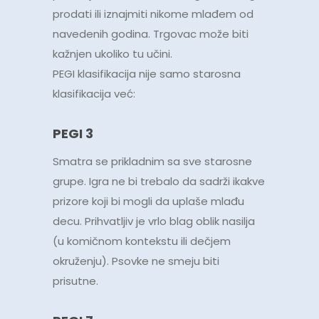
prodati ili iznajmiti nikome mlađem od
navedenih godina. Trgovac može biti
kažnjen ukoliko tu učini.
PEGI klasifikacija nije samo starosna
klasifikacija već:
PEGI 3
Smatra se prikladnim sa sve starosne
grupe. Igra ne bi trebalo da sadrži ikakve
prizore koji bi mogli da uplaše mlađu
decu. Prihvatljiv je vrlo blag oblik nasilja
(u komičnom kontekstu ili dečjem
okruženju). Psovke ne smeju biti
prisutne.