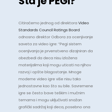
Šta je PEGI?
Citiraćemo jednog od direktora
Video
Standards Council Ratings Board
odnosno direktor Odbora za ocenjivanje
saveta za video igre: “Pegi sistem
ocenjivanja je prvenstveno dizajniran da
obezbedi da deca nisu izložena
materijalima koji mogu uticati na njihov
razvoj i opšte blagostanje. Mnoge
moderne video igre više nisu tako
jednostavne kao što su bile. Savremene
igre se često bave teškim i mučnim
temama i mogu uključivati snažan
grafički sadržaj koji deca, posebno ona