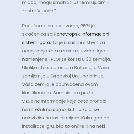
mlađa, mogu smatrati uznemirujućim ili
zastrašujućim.”
Počećemo sa osnovama, PEGI je
skraćenica za
Panevropski informacioni
sistem igara
. To je u suštini sistem za
ocenjivanje kom uzrastu su video igre
namenjene i PEGI se koristi u 30 zemalja.
Ukoliko ste sa prostora Balkana, a Vaša
zemlja nije u Evropskoj Uniji, ne brinite,
Vaša zemlja je obuhvaćena ovom
klasifikacijom. Sam sistem pruža
vizuelne informacije koje ćete pronaći
na mreži ili na samoj kutiji u kojoj se
nalazi disk sa instalacijom. Kako god da
instalirate igru, bilo to online ili na neki