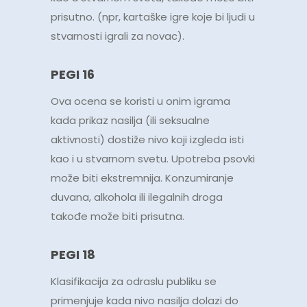
prisutno. (npr, kartaške igre koje bi ljudi u
stvarnosti igrali za novac).
PEGI 16
Ova ocena se koristi u onim igrama
kada prikaz nasilja (ili seksualne
aktivnosti) dostiže nivo koji izgleda isti
kao i u stvarnom svetu. Upotreba psovki
može biti ekstremnija. Konzumiranje
duvana, alkohola ili ilegalnih droga
takođe može biti prisutna.
PEGI 18
Klasifikacija za odraslu publiku se
primenjuje kada nivo nasilja dolazi do