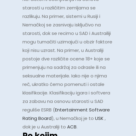
starosti u različitim zemljama se
razlikuju. Na primer, sistemi u Rusiji i
Nemačkoj se zasnivaju isključivo na
starosti, dok se recimo u SAD i Austrailiji
mogu tumačiti uzimajući u obzir faktore
koji nisu uzrast. Na primer, u Australiji
postoje dve različite ocene 18+ koje se
primenjuju na sadržaj za odrasle ili na
seksualne materijale. Iako nije o njima
reč, ukratko ćemo pomenuti i ostale
klasifikacije. Klasifikaciju igara i softvera
za zabavu na osnovu starosti u SAD
reguliše ESRB (
Entertainment Software
Rating Board
), u Nemačkoj je to
USK
,
dok je u Australiji to
ACB
.
Po kojim