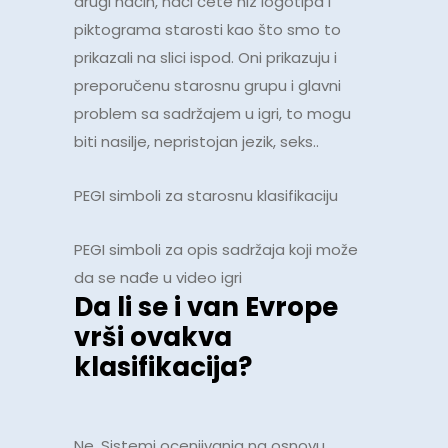
drugi način, naći ćete niz logotipa i
piktograma starosti kao što smo to
prikazali na slici ispod. Oni prikazuju i
preporučenu starosnu grupu i glavni
problem sa sadržajem u igri, to mogu
biti nasilje, nepristojan jezik, seks..
PEGI simboli za starosnu klasifikaciju
PEGI simboli za opis sadržaja koji može
da se nađe u video igri
Da li se i van Evrope
vrši ovakva
klasifikacija?
Ne. Sistemi ocenjivanja na osnovu