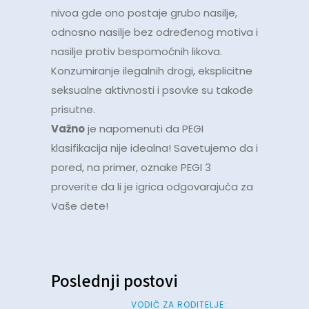
nivoa gde ono postaje grubo nasilje,
odnosno nasilje bez određenog motiva i
nasilje protiv bespomoćnih likova.
Konzumiranje ilegalnih drogi, eksplicitne
seksualne aktivnosti i psovke su takođe
prisutne.
Važno
je napomenuti da PEGI
klasifikacija nije idealna! Savetujemo da i
pored, na primer, oznake PEGI 3
proverite da li je igrica odgovarajuća za
Vaše dete!
Poslednji postovi
VODIČ ZA RODITELJE: