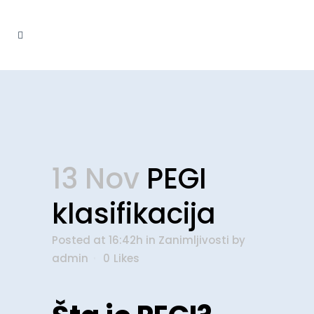
13 Nov
PEGI
klasifikacija
Posted at 16:42h
in
Zanimljivosti
by
admin
0
Likes