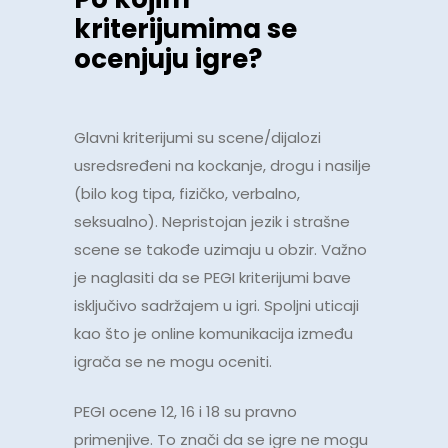
kriterijumima se
ocenjuju igre?
Glavni kriterijumi su scene/dijalozi
usredsređeni na kockanje, drogu i nasilje
(bilo kog tipa, fizičko, verbalno,
seksualno). Nepristojan jezik i strašne
scene se takođe uzimaju u obzir. Važno
je naglasiti da se PEGI kriterijumi bave
isključivo sadržajem u igri. Spoljni uticaji
kao što je online komunikacija između
igrača se ne mogu oceniti.
PEGI ocene 12, 16 i 18 su pravno
primenjive. To znači da se igre ne mogu