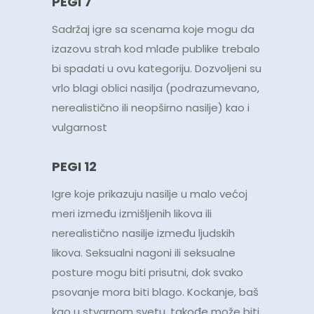
PEGI 7
Sadržaj igre sa scenama koje mogu da
izazovu strah kod mlađe publike trebalo
bi spadati u ovu kategoriju. Dozvoljeni su
vrlo blagi oblici nasilja (podrazumevano,
nerealistično ili neopširno nasilje) kao i
vulgarnost
PEGI 12
Igre koje prikazuju nasilje u malo većoj
meri između izmišljenih likova ili
nerealistično nasilje između ljudskih
likova. Seksualni nagoni ili seksualne
posture mogu biti prisutni, dok svako
psovanje mora biti blago. Kockanje, baš
kao u stvarnom svetu, takođe može biti