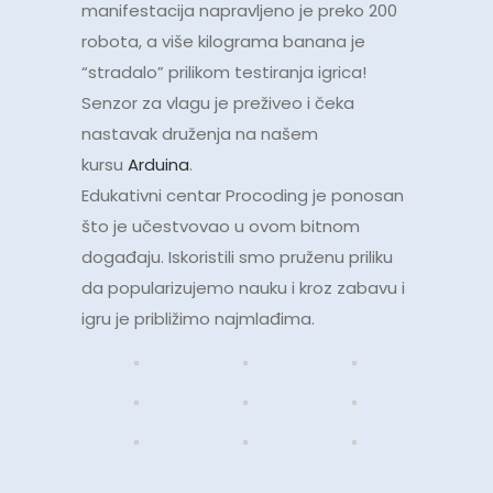
manifestacija napravljeno je preko 200
robota, a više kilograma banana je
“stradalo” prilikom testiranja igrica!
Senzor za vlagu je preživeo i čeka
nastavak druženja na našem
kursu
Arduina
.
Edukativni centar Procoding je ponosan
što je učestvovao u ovom bitnom
događaju. Iskoristili smo pruženu priliku
da popularizujemo nauku i kroz zabavu i
igru je približimo najmlađima.