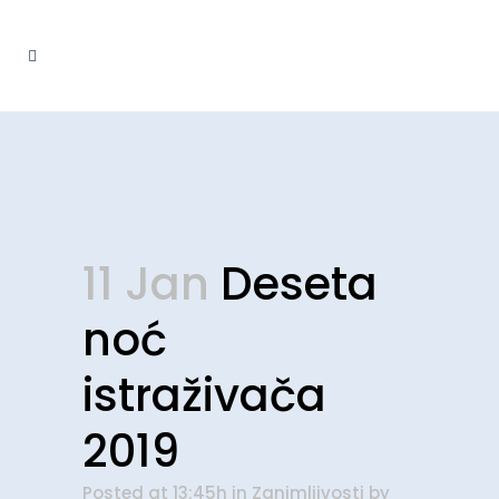
11 Jan
Deseta
noć
istraživača
2019
Posted at 13:45h
in
Zanimljivosti
by