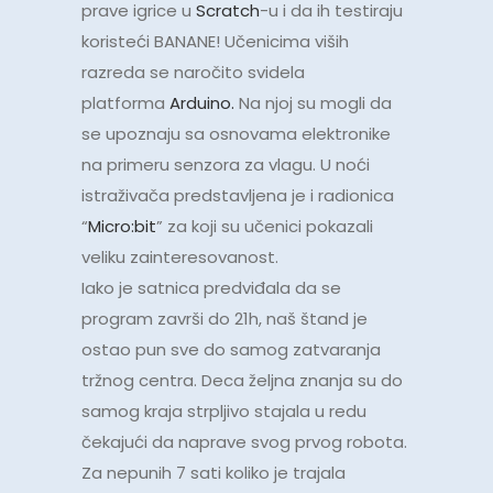
prave igrice u
Scratch
-u i da ih testiraju
koristeći BANANE! Učenicima viših
razreda se naročito svidela
platforma
Arduino.
Na njoj su mogli da
se upoznaju sa osnovama elektronike
na primeru senzora za vlagu. U noći
istraživača predstavljena je i radionica
“
Micro:bit
” za koji su učenici pokazali
veliku zainteresovanost.
Iako je satnica predviđala da se
program završi do 21h, naš štand je
ostao pun sve do samog zatvaranja
tržnog centra. Deca željna znanja su do
samog kraja strpljivo stajala u redu
čekajući da naprave svog prvog robota.
Za nepunih 7 sati koliko je trajala