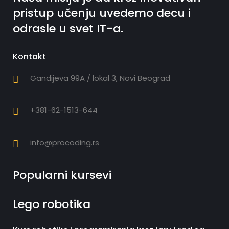
pristup učenju uvedemo decu i
odrasle u svet IT-a.
Kontakt
Gandijeva 99A / lokal 3, Novi Beograd
+381-62-1513-644
info@procoding.rs
Popularni kursevi
Lego robotika