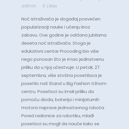
admin
0
Likes
Noć istraživača je događaj posvećen
popularizaciji nauke i učenju kroz
zabavu. Ove godine je održana jubilarna
deseta noć istraživača. Stoga je
edukativni centar Procoding bio više
nego ponosan što je imao jedinstvenu
priliku da u njoj učestvuje. U petak, 27.
septembra, više stotina posetilaca je
posetilo naš štand u Big Fashion tržnom
centru. Posetioci su imali priliku da
pomoću dioda, baterija i minijaturnih
motora naprave jednostavnog robota.
Pored radionice za robotiku, mlađi
posetioci su mogli da nauče kako se